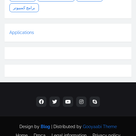
برامج كمبيوتر
Applications
Design by
Blog
| Distributed by
Gooyaabi Theme
Home
Dmca
Legal information
Privacy policy