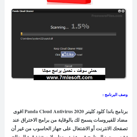
وصف البرنامج :
برنامج باندا كلود كلينر 2020 Panda Cloud Antivirus اقوى
مضاد للفيروسات يسمح لك بالوقاية من
برا
مج ا
لاختراق
عند
تصفحك الانترنت أو الاشتغال على جهاز الحاسوب من غير أن
تشعر
بوجود البرنامج فهو خفيف جدا و لا يستنفذ
قوة
المعالج